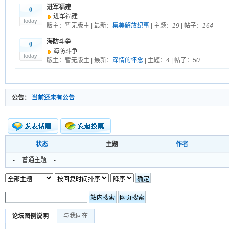
进军福建
0
进军福建
today
版主：暂无版主 | 最新：
集美解放纪事
| 主题：
19
| 帖子：
164
海防斗争
0
海防斗争
today
版主：暂无版主 | 最新：
深情的怀念
| 主题：
4
| 帖子：
50
公告：
当前还未有公告
状态
主题
作者
新的主题
投票帖
-==普通主题==-
新小字报
与我同在
论坛图例说明