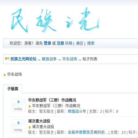
欢迎您：游客！请先
登录
或
注册
风格
|
展区
|
搜索
民族之光网论坛
→
解放战争
→
华东战场
→ 帖子列表
华东战场
子版面
华东野战军（三野）作战概况
0
华东野战军（三野）作战概况
today
版主：暂无版主 | 最新：
辉煌战斗年
| 主题：
2
| 帖子：
8
诸次重大战役
0
诸次重大战役
today
版主：暂无版主 | 最新：
击毙并厚葬张灵甫的前...
| 主题：
10
| 帖子