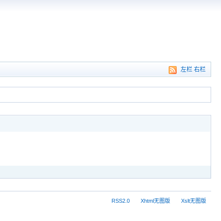
左栏
右栏
RSS2.0
Xhtml无图版
Xslt无图版